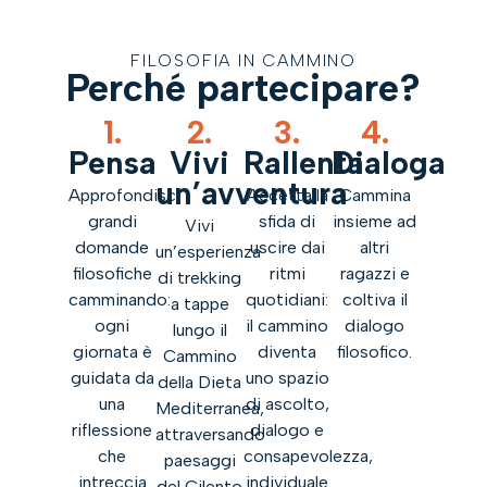
FILOSOFIA IN CAMMINO
Perché partecipare?
1.
2.
3.
4.
Pensa
Vivi
Rallenta
Dialoga
un’avventura
Approfondisci
Accetta la
Cammina
grandi
sfida di
insieme ad
Vivi
domande
uscire dai
altri
un’esperienza
filosofiche
ritmi
ragazzi e
di trekking
camminando:
quotidiani:
coltiva il
a tappe
ogni
il cammino
dialogo
lungo il
giornata è
diventa
filosofico.
Cammino
guidata da
uno spazio
della Dieta
una
di ascolto,
Mediterranea,
riflessione
dialogo e
attraversando
che
consapevolezza,
paesaggi
intreccia
individuale
del Cilento