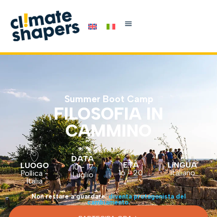
Summer Boot Camp
FILOSOFIA IN
CAMMINO
DATA
ETÀ
LINGUA
LUOGO
10 - 17
16 - 20
Italiano
Pollica -
Luglio
Italia
Non restare a guardare:
diventa protagonista del
cambiamento
.